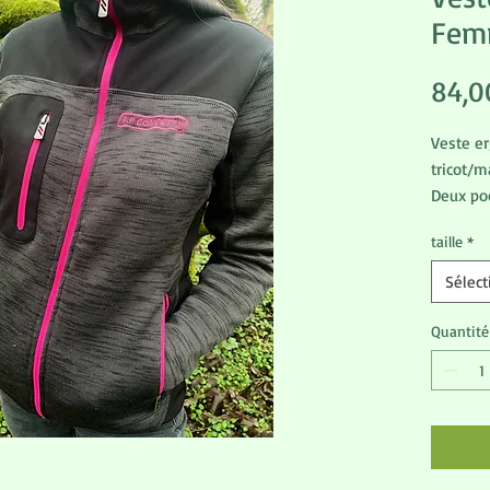
Fem
84,0
Veste e
tricot/ma
Deux poc
poitrine.
taille
*
Du S au 
Sélect
Quantité