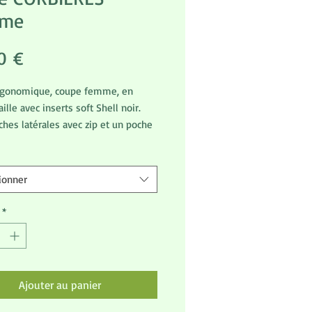
me
Prix
0 €
rgonomique, coupe femme, en
ille avec inserts soft Shell noir.
hes latérales avec zip et un poche
XL
ionner
*
Ajouter au panier