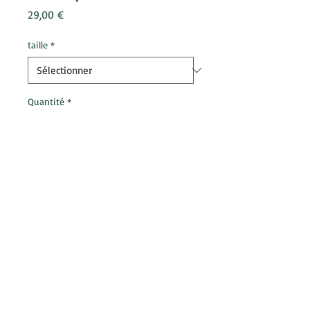
Prix
29,00 €
taille
*
Quantité
*
Ajouter au panier
- 100% COTON
- MATIÈRE RÉSISTANTE ET DOUCE AU
TOUCHER
- QUALITÉ DE MATIÈRE
- GRAMMAGE DE TISSU ÉPAIS 190
G/M²
- PERSONNALISATION 100%