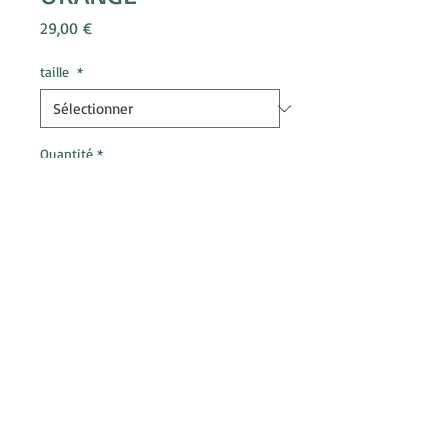
Prix
29,00 €
taille
*
Quantité
*
Ajouter au panier
T-shirt ALAOU orange
Disponible du S au 4XL en coupe
Homme
Disponible en S coupe Femme
équivalent à un XS Homme
Design ALAOU by Chasseurs