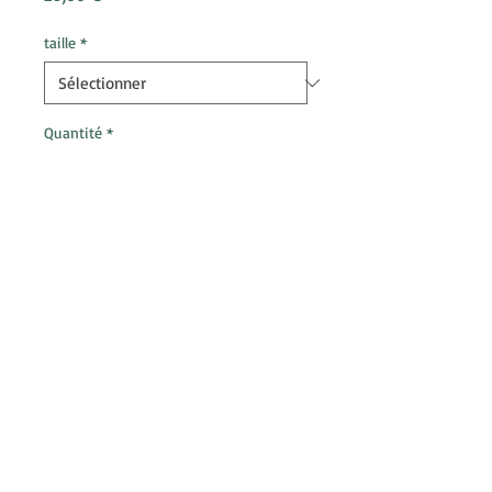
taille
*
Quantité
*
Ajouter au panier
T-shirt ALAOU Kaki
Disponible du S au 4XL en coupe
Homme
Disponible en S coupe Femme
équivalent à un XS Homme
Design ALAOU by Chasseurs
d'Hardn
Conseils d'entretient : Lavage à