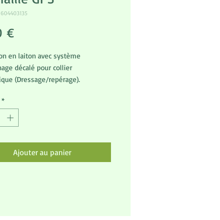
0604403135
Prix
0 €
on en laiton avec système
hage décalé pour collier
ique (Dressage/repérage).
'éviter que la coche tape contre le
*
GPS et l'abîme.
ion Française.
Ajouter au panier