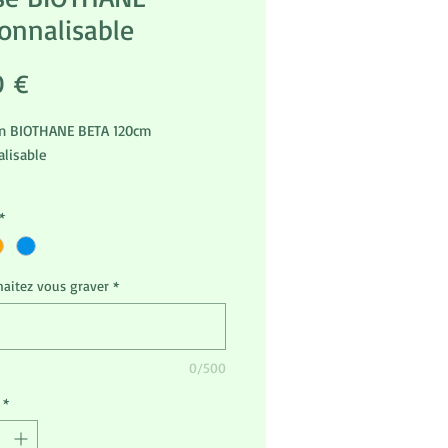
onnalisable
Prix
0 €
en BIOTHANE BETA 120cm
alisable
*
aitez vous graver
*
0/500
*