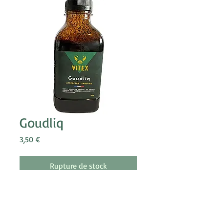
Goudliq
Prix
3,50 €
Rupture de stock
GOUDLIQ est la version la plus
liquide, à fort pouvoir olfactif pour
maintenir vos sangliers en forêt.