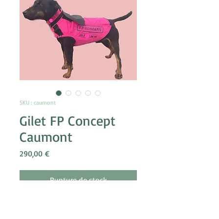
SKU : caumont
Gilet FP Concept
Caumont
Prix
290,00 €
Rupture de stock
N'hésitez pas à nous contacter pour
toutes prises de rendez-vous pour la