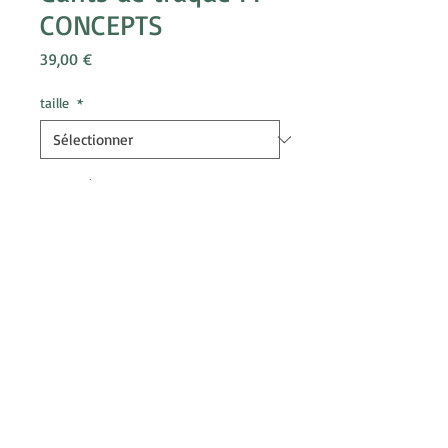
CONCEPTS
Prix
39,00 €
taille
*
Quantité
*
Ajouter au panier
Gants spécialement développée pour
les traqueurs et les conducteurs de
chiens :
Touchpad ( pour utilisation des