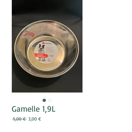
Gamelle 1,9L
Prix
Prix
 5,00 € 
3,00 €
original
promotionnel