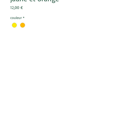
Prix
12,00 €
couleur
*
Quantité
*
Ajouter au panier
Coupleur textile plat
20cm x 25mm x 2.5mm