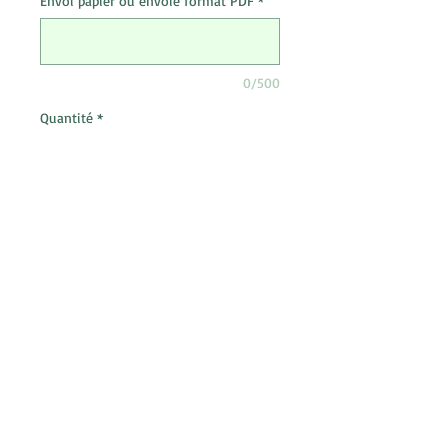
Envoi papier ou envoie format PDF
*
0/500
Quantité
*
Ajouter au panier
Vous ne pouvez pas vous tromper
avec une carte cadeau. Choisissez le
montant de votre choix
Choississez l'envoie au format PDF
par mail ou l'envoi papier par courrier
de votre chèque cadeau en nous le
précisant dans la zone de texte.