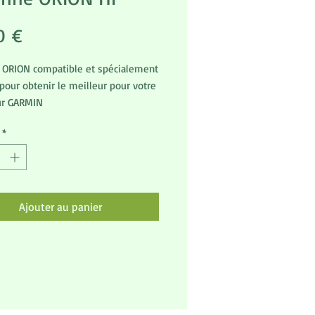
Prix
0 €
 ORION compatible et spécialement
pour obtenir le meilleur pour votre
ur GARMIN
lpha/AtemosCette antenne flexible
*
35.5cm.
ssable à sa couleur orange,
ion des produits compatible Garmin
tpower, cette antenne augmente la
e réception de vos colliers.
Ajouter au panier