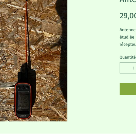
29,0
Antenne
étudiée 
récepte
Astro/A
Quantité
mesure 
Reconnai
distinct
par Hun
portée d