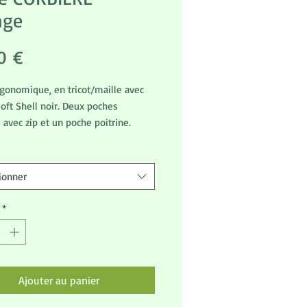
nge
Prix
0 €
gonomique, en tricot/maille avec
soft Shell noir. Deux poches
s avec zip et un poche poitrine.
disponible du XS au 3XL
ionner
*
Ajouter au panier