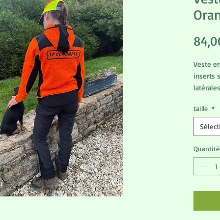
Ora
84,0
Veste er
inserts 
latérale
Modèle 
taille
*
Sélect
Quantité