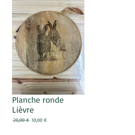
Planche ronde
Lièvre
Prix
Prix
 20,00 € 
10,00 €
original
promotionnel
Quantité
*