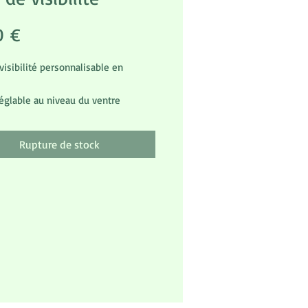
Prix
0 €
 visibilité personnalisable en
églable au niveau du ventre
s personnalisable et numéro de
ne
Rupture de stock
s disponibles, n'hésitez pas a nous
r pour plus d'informations.
ble sur commande (environ 3
s)