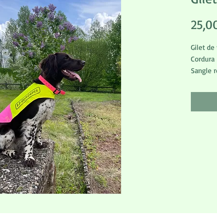
25,0
Gilet de
Cordura
Sangle r
Couleur
télépho
3 taille
contacte
Disponi
semaine