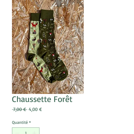
Chaussette Forêt
Prix
Prix
 7,00 € 
4,00 €
original
promotionnel
Quantité
*